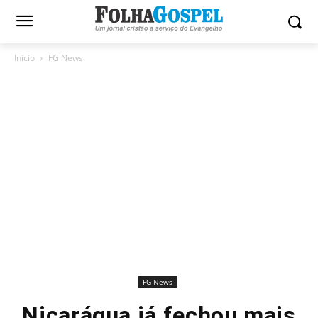
Início
FG News
FG News
Nicarágua já fechou mais