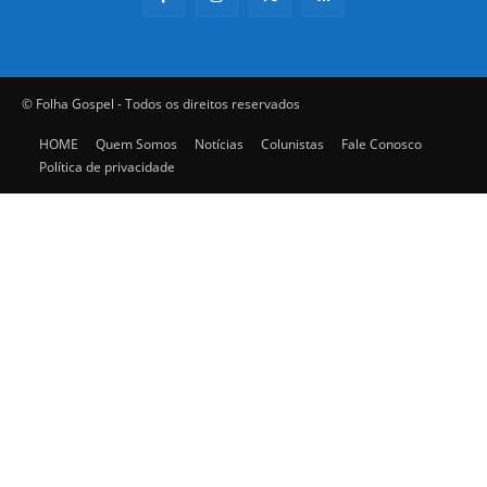
© Folha Gospel - Todos os direitos reservados
HOME
Quem Somos
Notícias
Colunistas
Fale Conosco
Política de privacidade