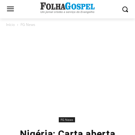
Início
FG News
FG News
Nigéria: Carta aberta