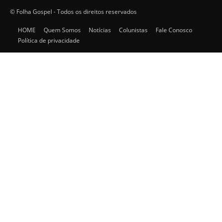
© Folha Gospel - Todos os direitos reservados
HOME
Quem Somos
Notícias
Colunistas
Fale Conosco
Política de privacidade