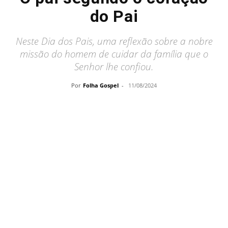
do Pai
Neste Dia dos Pais, uma reflexão sobre a nobre
missão do homem de cuidar da família que o
Senhor lhe confiou.
Por
Folha Gospel
-
11/08/2024