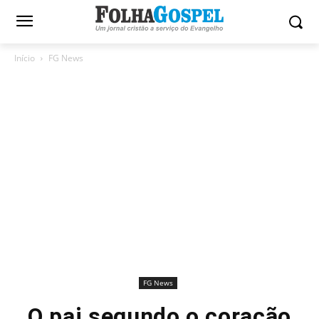
Início
FG News
FG News
O pai segundo o coração