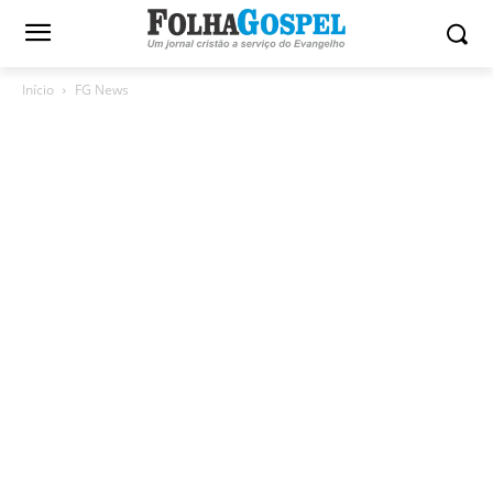
Início
FG News