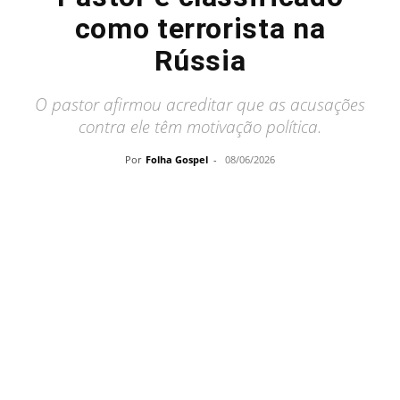
como terrorista na
Rússia
O pastor afirmou acreditar que as acusações
contra ele têm motivação política.
Por
Folha Gospel
-
08/06/2026