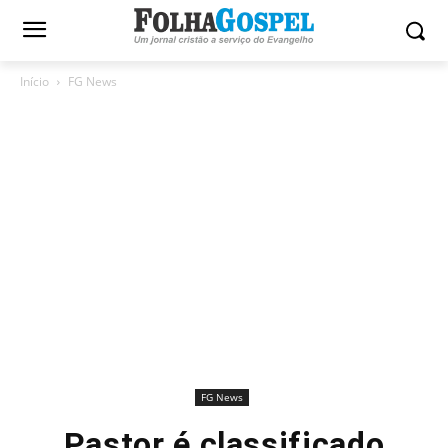
Início
FG News
FG News
Pastor é classificado