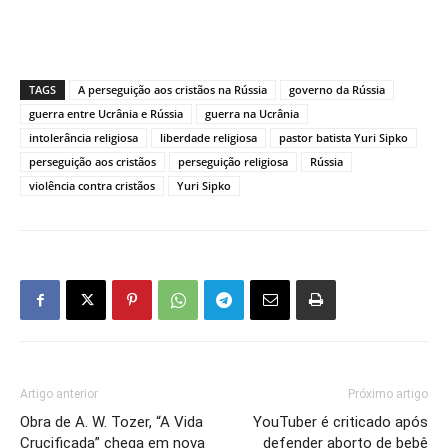
TAGS
A perseguição aos cristãos na Rússia
governo da Rússia
guerra entre Ucrânia e Rússia
guerra na Ucrânia
intolerância religiosa
liberdade religiosa
pastor batista Yuri Sipko
perseguição aos cristãos
perseguição religiosa
Rússia
violência contra cristãos
Yuri Sipko
Artigo anterior
Próximo artigo
Obra de A. W. Tozer, “A Vida
YouTuber é criticado após
Crucificada” chega em nova
defender aborto de bebê