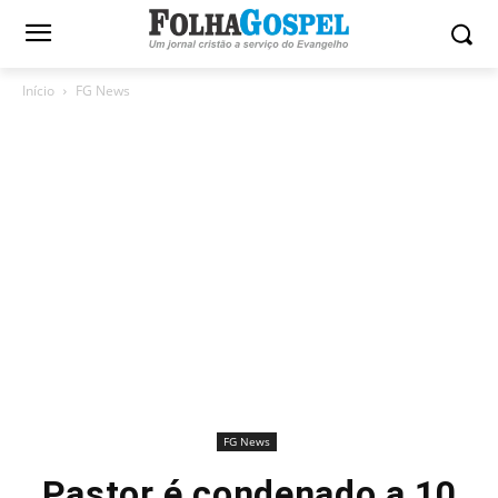
Início
FG News
FG News
Pastor é condenado a 10