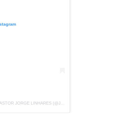
nstagram
UMA PUBLICAÇÃO COMPARTILHADA POR PASTOR JORGE LINHARES (@JORGELINHARESOFICIAL)