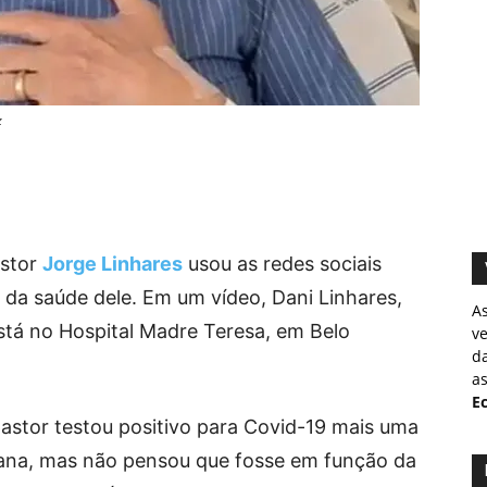
z
astor
Jorge Linhares
usou as redes sociais
 da saúde dele. Em um vídeo, Dani Linhares,
A
 está no Hospital Madre Teresa, em Belo
v
d
as
Ec
pastor testou positivo para Covid-19 mais uma
emana, mas não pensou que fosse em função da