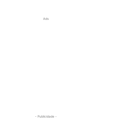
Ads
- Publicidade -