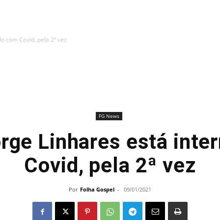
do com Covid, pela 2ª vez
FG News
rge Linhares está int
Covid, pela 2ª vez
Por
Folha Gospel
-
09/01/2021