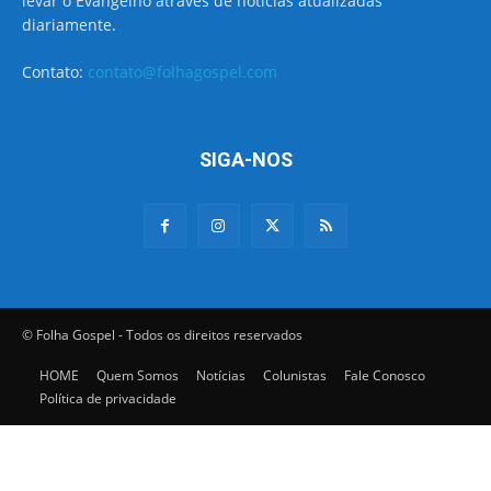
levar o Evangelho através de notícias atualizadas
diariamente.
Contato:
contato@folhagospel.com
SIGA-NOS
© Folha Gospel - Todos os direitos reservados
HOME
Quem Somos
Notícias
Colunistas
Fale Conosco
Política de privacidade