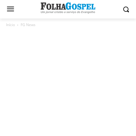
Início
FG News