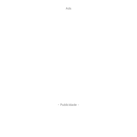
Ads
- Publicidade -