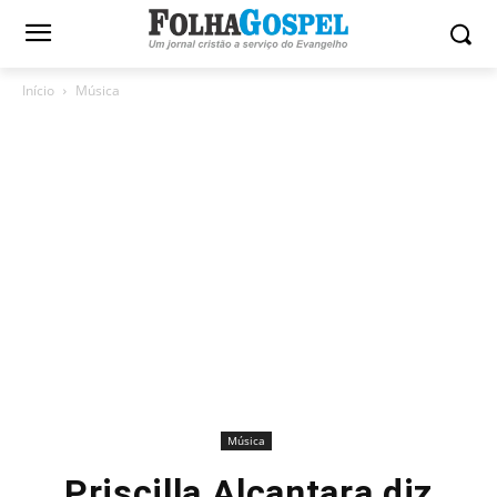
Início
Música
Música
Priscilla Alcantara diz