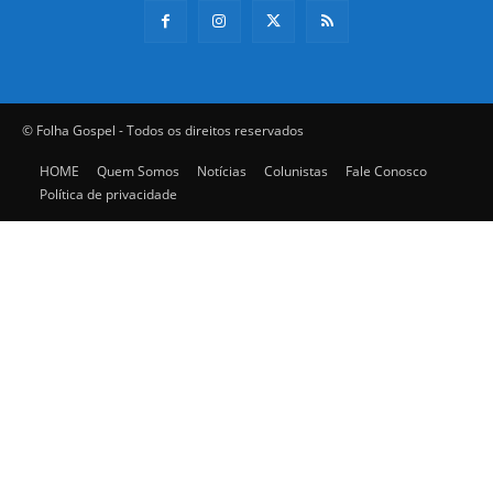
© Folha Gospel - Todos os direitos reservados
HOME
Quem Somos
Notícias
Colunistas
Fale Conosco
Política de privacidade