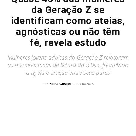
da Geração Z se
identificam como ateias,
agnósticas ou não têm
fé, revela estudo
Mulheres jovens adultas da Geração Z relataram
as menores taxas de leitura da Bíblia, frequência
à igreja e oração entre seus pares
Por
Folha Gospel
-
22/10/2025