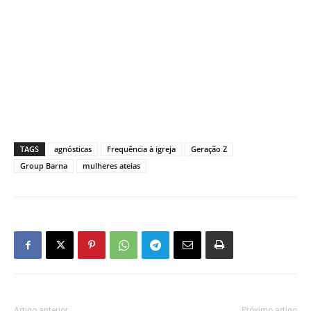
TAGS
agnósticas
Frequência à igreja
Geração Z
Group Barna
mulheres ateias
Artigo anterior
Próximo artigo