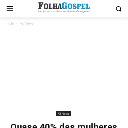
Início
FG News
FG News
Quase 40% das mulheres