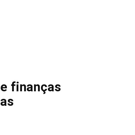
re finanças
tas