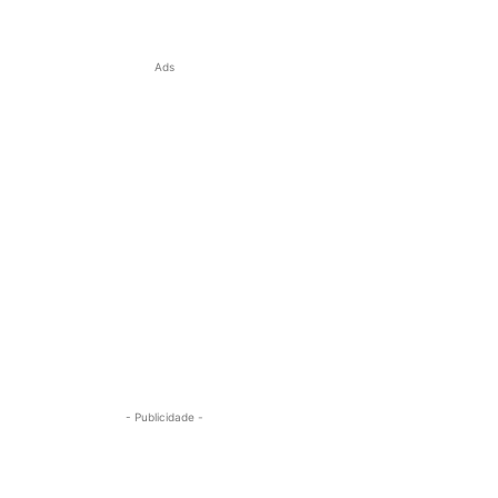
Ads
- Publicidade -