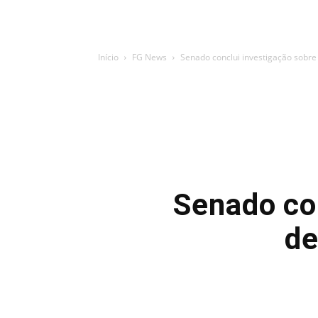
Início
FG News
Senado conclui investigação sobre 
Senado con
de