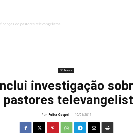
finanças de pastores televangelistas
FG News
clui investigação sob
 pastores televangelis
Por
Folha Gospel
-
10/01/2011