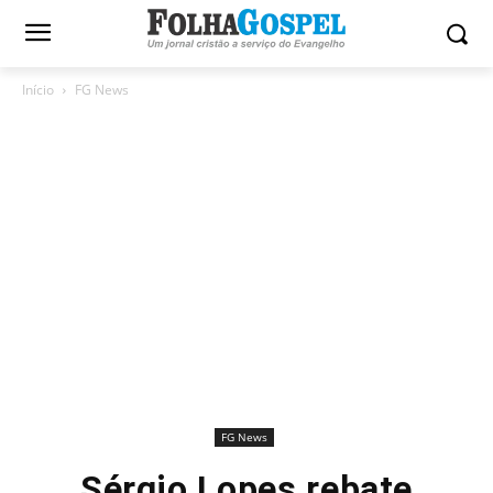
Início
FG News
FG News
Sérgio Lopes rebate