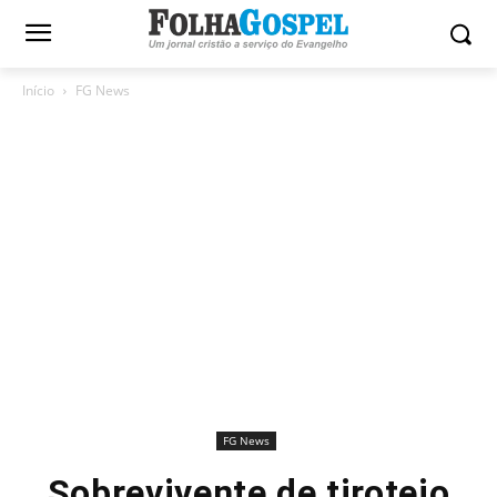
Início
FG News
FG News
Sobrevivente de tiroteio