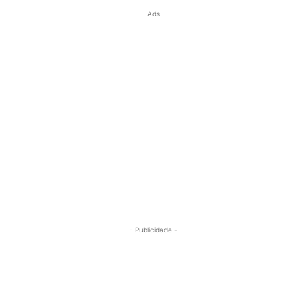
Ads
- Publicidade -