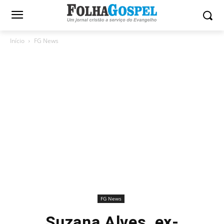
Início
FG News
FG News
Suzana Alves, ex-