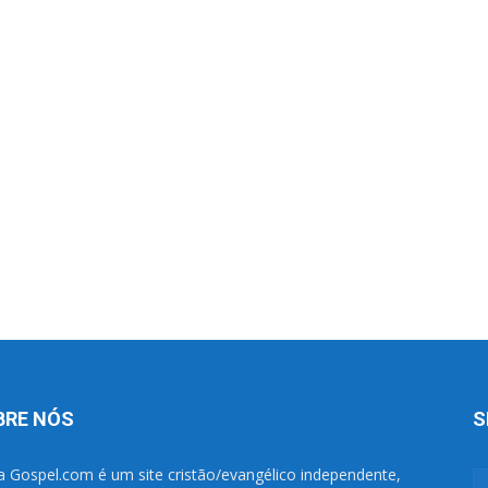
BRE NÓS
S
a Gospel.com é um site cristão/evangélico independente,