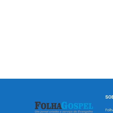
SO
Folh