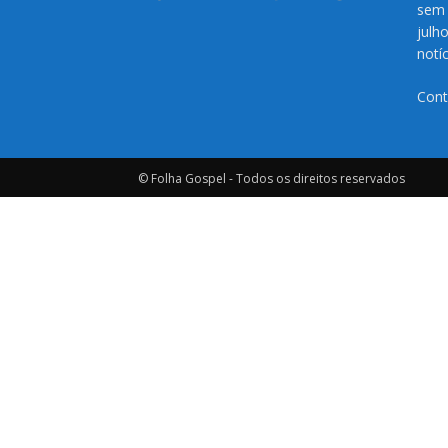
sem 
julh
notí
Cont
© Folha Gospel - Todos os direitos reservados