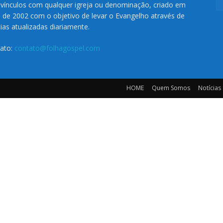
vínculos com qualquer igreja ou denominação, criado em
o de 2002 com o objetivo de levar o Evangelho através de
cias atualizadas diariamente.
ato:
contato@folhagospel.com
HOME
Quem Somos
Notícias