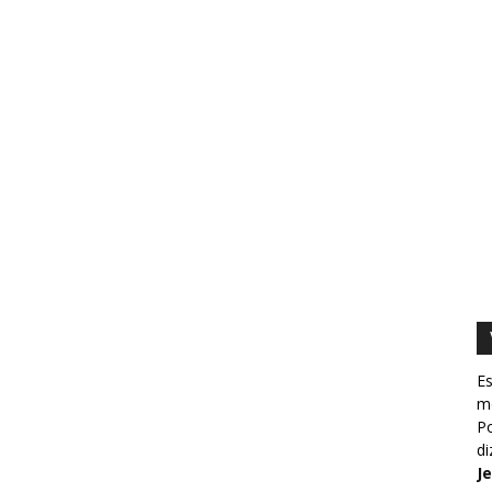
Es
m
Po
d
J