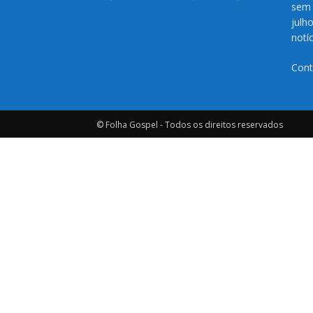
sem 
julh
notí
Cont
© Folha Gospel - Todos os direitos reservados