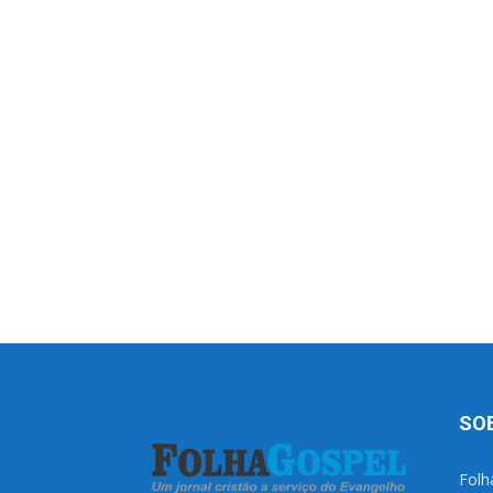
SO
Folh