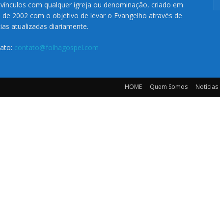
vínculos com qualquer igreja ou denominação, criado em
o de 2002 com o objetivo de levar o Evangelho através de
cias atualizadas diariamente.
ato:
contato@folhagospel.com
HOME
Quem Somos
Notícias