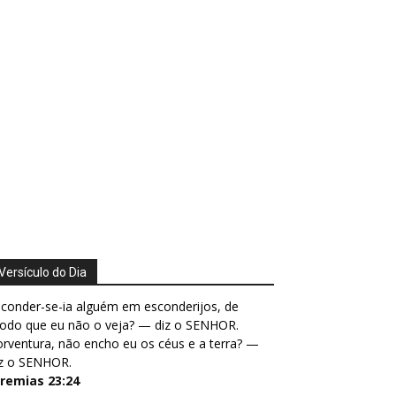
Versículo do Dia
conder-se-ia alguém em esconderijos, de
odo que eu não o veja? — diz o SENHOR.
rventura, não encho eu os céus e a terra? —
iz o SENHOR.
eremias 23:24