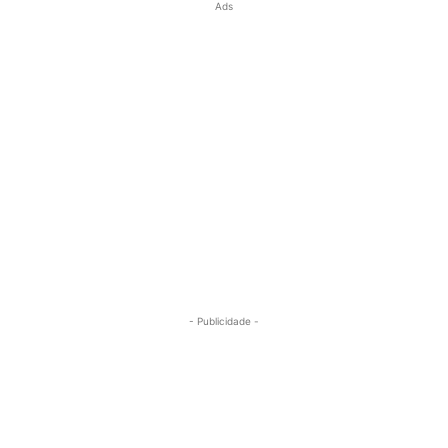
Ads
- Publicidade -