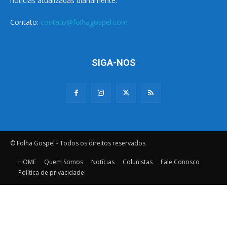
notícias atualizadas diariamente.
Contato:
contato@folhagospel.com
SIGA-NOS
© Folha Gospel - Todos os direitos reservados
HOME
Quem Somos
Notícias
Colunistas
Fale Conosco
Política de privacidade