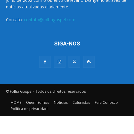
julho de 2002 com o objetivo de levar o Evangelho através de
notícias atualizadas diariamente.
Contato:
contato@folhagospel.com
SIGA-NOS
© Folha Gospel - Todos os direitos reservados
HOME
Quem Somos
Notícias
Colunistas
Fale Conosco
Política de privacidade