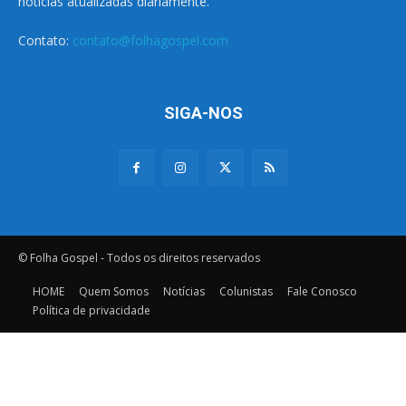
notícias atualizadas diariamente.
Contato:
contato@folhagospel.com
SIGA-NOS
© Folha Gospel - Todos os direitos reservados
HOME
Quem Somos
Notícias
Colunistas
Fale Conosco
Política de privacidade