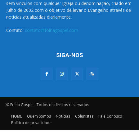
sem vínculos com qualquer igreja ou denominação, criado em
julho de 2002 com o objetivo de levar o Evangelho através de
notícias atualizadas diariamente.
Contato:
contato@folhagospel.com
SIGA-NOS
© Folha Gospel - Todos os direitos reservados
HOME
Quem Somos
Notícias
Colunistas
Fale Conosco
Política de privacidade