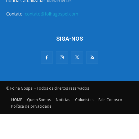
notícias atualizadas diariamente.
Contato:
contato@folhagospel.com
SIGA-NOS
© Folha Gospel - Todos os direitos reservados
HOME
Quem Somos
Notícias
Colunistas
Fale Conosco
Política de privacidade