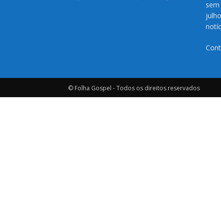
sem 
julh
notí
Cont
© Folha Gospel - Todos os direitos reservados