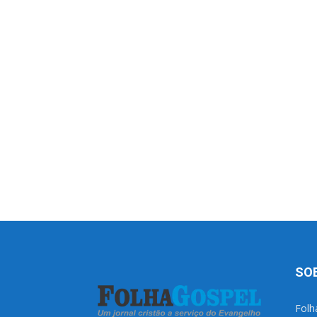
SO
Folh