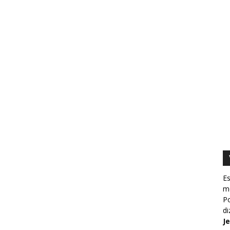
Es
m
Po
d
J