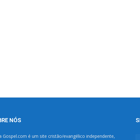
BRE NÓS
S
a Gospel.com é um site cristão/evangélico independente,