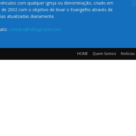
vínculos com qualquer igreja ou denominação, criado em
o de 2002 com o objetivo de levar o Evangelho através de
cias atualizadas diariamente.
ato:
contato@folhagospel.com
HOME
Quem Somos
Notícias