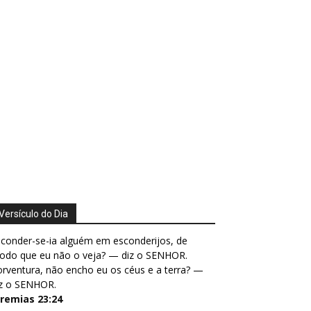
Versículo do Dia
conder-se-ia alguém em esconderijos, de
odo que eu não o veja? — diz o SENHOR.
rventura, não encho eu os céus e a terra? —
iz o SENHOR.
eremias 23:24