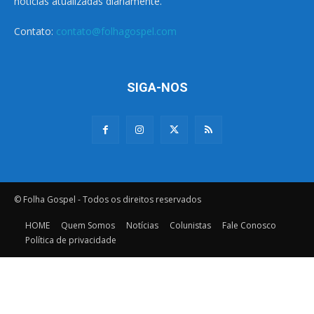
notícias atualizadas diariamente.
Contato:
contato@folhagospel.com
SIGA-NOS
© Folha Gospel - Todos os direitos reservados
HOME
Quem Somos
Notícias
Colunistas
Fale Conosco
Política de privacidade