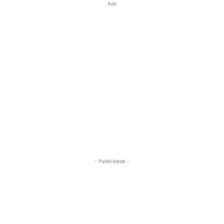
Ads
- Publicidade -