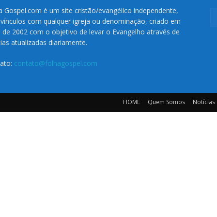
a Gospel.com é um site cristão/evangélico independente,
vínculos com qualquer igreja ou denominação, criado em
o de 2002 com o objetivo de levar o Evangelho através de
cias atualizadas diariamente.
ato:
contato@folhagospel.com
HOME
Quem Somos
Notícias