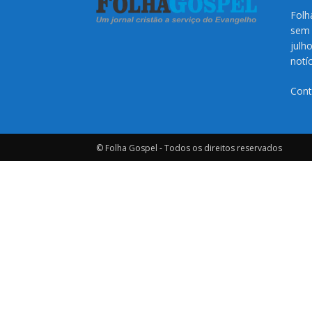
Folh
sem 
julh
notí
Cont
© Folha Gospel - Todos os direitos reservados