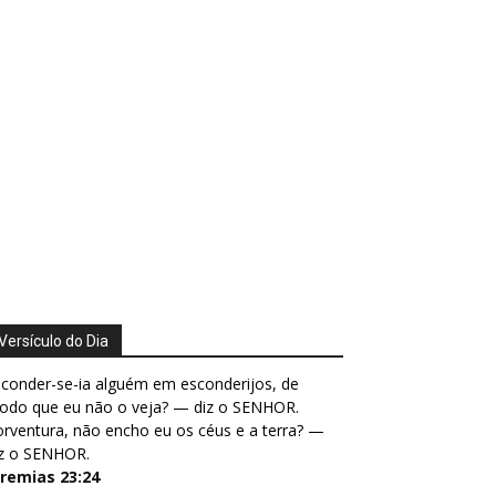
Versículo do Dia
conder-se-ia alguém em esconderijos, de
odo que eu não o veja? — diz o SENHOR.
rventura, não encho eu os céus e a terra? —
iz o SENHOR.
eremias 23:24