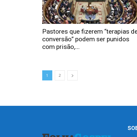
Pastores que fizerem “terapias d
conversão” podem ser punidos
com prisão,...
1
2
SO