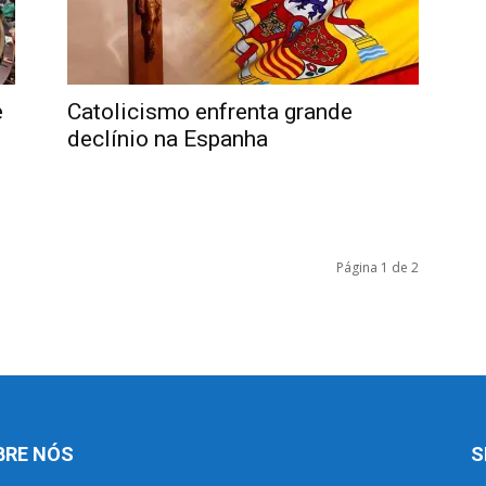
e
Catolicismo enfrenta grande
declínio na Espanha
Página 1 de 2
BRE NÓS
S