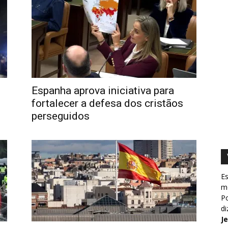
Espanha aprova iniciativa para
fortalecer a defesa dos cristãos
perseguidos
Es
m
Po
d
J