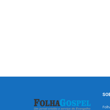
SO
Folh