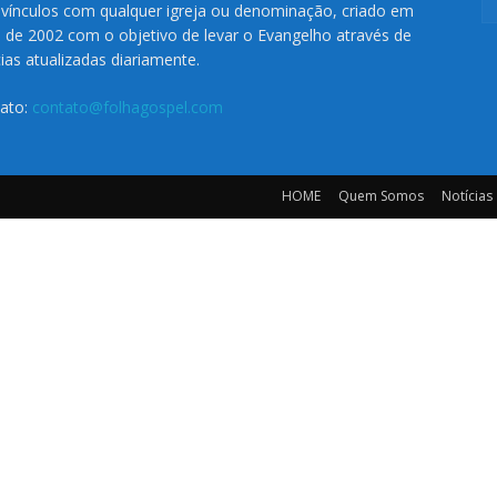
vínculos com qualquer igreja ou denominação, criado em
o de 2002 com o objetivo de levar o Evangelho através de
cias atualizadas diariamente.
ato:
contato@folhagospel.com
HOME
Quem Somos
Notícias