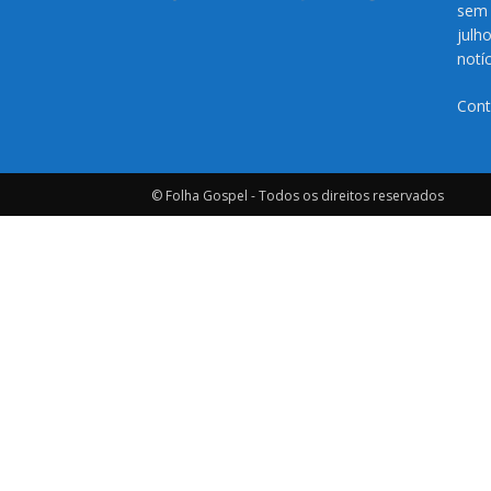
sem 
julh
notí
Cont
© Folha Gospel - Todos os direitos reservados