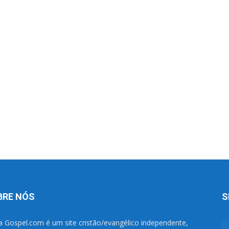
BRE NÓS
S
a Gospel.com é um site cristão/evangélico independente,