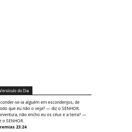
Versículo do Dia
conder-se-ia alguém em esconderijos, de
odo que eu não o veja? — diz o SENHOR.
rventura, não encho eu os céus e a terra? —
iz o SENHOR.
eremias 23:24