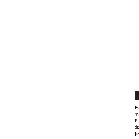
Es
m
Po
d
J