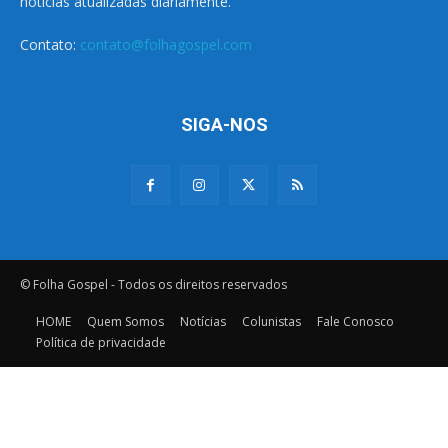
notícias atualizadas diariamente.
Contato:
contato@folhagospel.com
SIGA-NOS
© Folha Gospel - Todos os direitos reservados
HOME
Quem Somos
Notícias
Colunistas
Fale Conosco
Política de privacidade