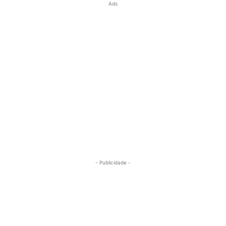
Ads
- Publicidade -