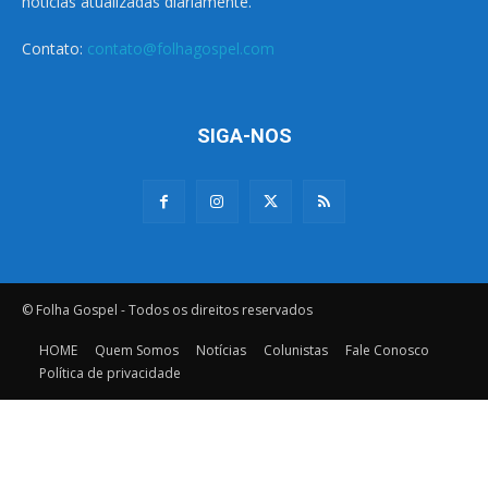
notícias atualizadas diariamente.
Contato:
contato@folhagospel.com
SIGA-NOS
© Folha Gospel - Todos os direitos reservados
HOME
Quem Somos
Notícias
Colunistas
Fale Conosco
Política de privacidade