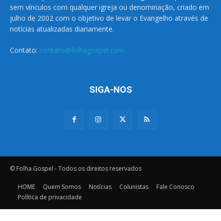
sem vínculos com qualquer igreja ou denominação, criado em
julho de 2002 com o objetivo de levar o Evangelho através de
notícias atualizadas diariamente.
Contato:
contato@folhagospel.com
SIGA-NOS
© Folha Gospel - Todos os direitos reservados
HOME
Quem Somos
Notícias
Colunistas
Fale Conosco
Política de privacidade