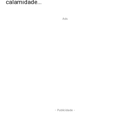
calamidade...
Ads
- Publicidade -