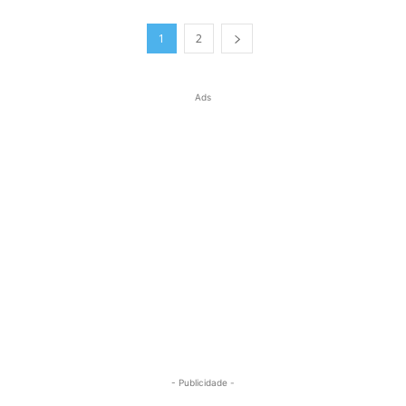
1
2
Ads
- Publicidade -