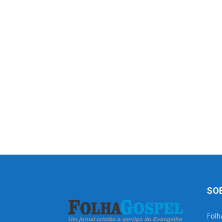
SO
Folh