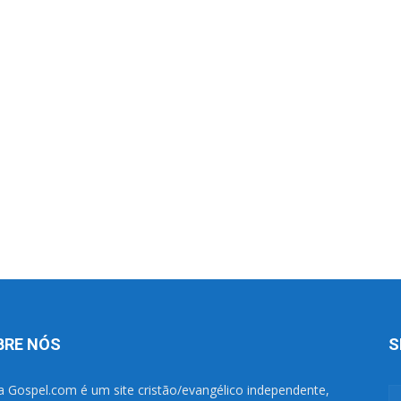
BRE NÓS
S
a Gospel.com é um site cristão/evangélico independente,