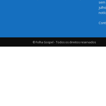
sem 
julh
notí
Cont
© Folha Gospel - Todos os direitos reservados