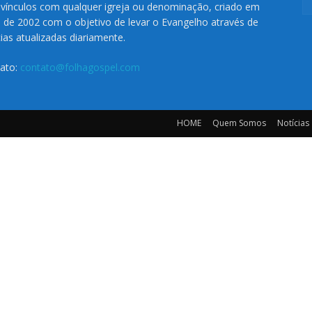
vínculos com qualquer igreja ou denominação, criado em
o de 2002 com o objetivo de levar o Evangelho através de
cias atualizadas diariamente.
ato:
contato@folhagospel.com
HOME
Quem Somos
Notícias