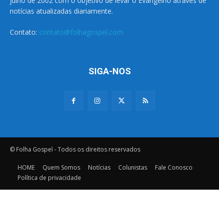
julho de 2002 com o objetivo de levar o Evangelho através de
notícias atualizadas diariamente.
Contato:
contato@folhagospel.com
SIGA-NOS
© Folha Gospel - Todos os direitos reservados
HOME
Quem Somos
Notícias
Colunistas
Fale Conosco
Política de privacidade