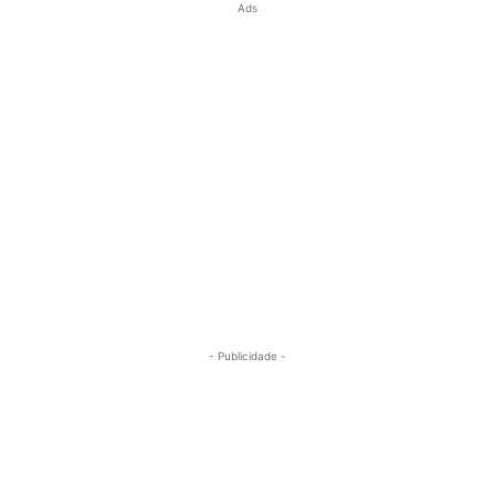
Ads
- Publicidade -