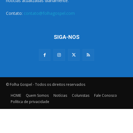
notícias atualizadas diariamente.
Contato:
contato@folhagospel.com
SIGA-NOS
© Folha Gospel - Todos os direitos reservados
HOME
Quem Somos
Notícias
Colunistas
Fale Conosco
Política de privacidade