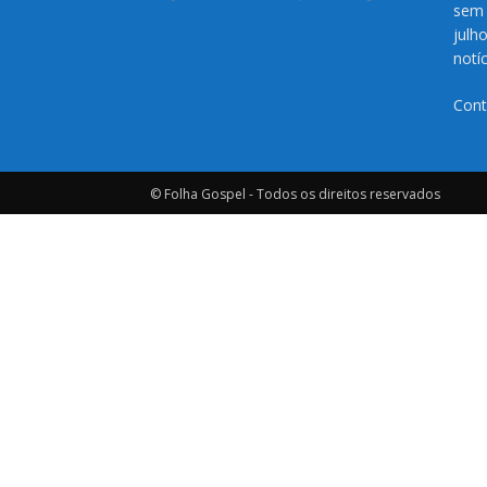
sem 
julh
notí
Cont
© Folha Gospel - Todos os direitos reservados