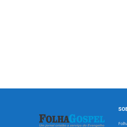
SO
Folh