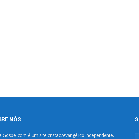
BRE NÓS
S
a Gospel.com é um site cristão/evangélico independente,