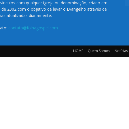
vínculos com qualquer igreja ou denominação, criado em
o de 2002 com o objetivo de levar o Evangelho através de
cias atualizadas diariamente.
ato:
contato@folhagospel.com
HOME
Quem Somos
Notícias