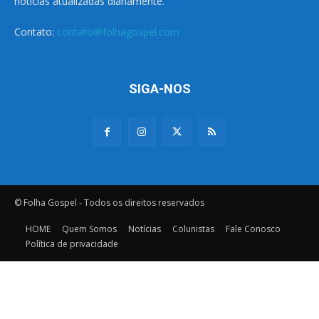
notícias atualizadas diariamente.
Contato:
contato@folhagospel.com
SIGA-NOS
© Folha Gospel - Todos os direitos reservados
HOME
Quem Somos
Notícias
Colunistas
Fale Conosco
Política de privacidade