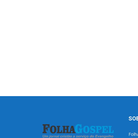
SO
Folh