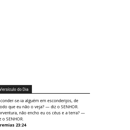
Versículo do Dia
conder-se-ia alguém em esconderijos, de
odo que eu não o veja? — diz o SENHOR.
rventura, não encho eu os céus e a terra? —
iz o SENHOR.
eremias 23:24