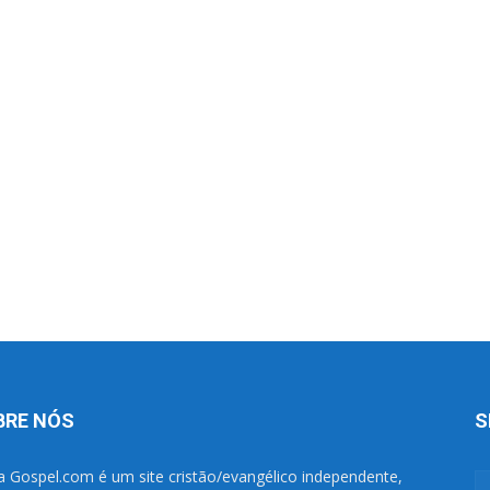
BRE NÓS
S
a Gospel.com é um site cristão/evangélico independente,