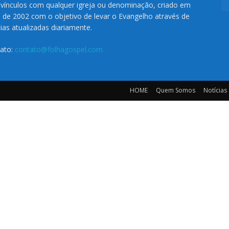
vínculos com qualquer igreja ou denominação, criado em
o de 2002 com o objetivo de levar o Evangelho através de
cias atualizadas diariamente.
ato:
contato@folhagospel.com
HOME
Quem Somos
Notícias