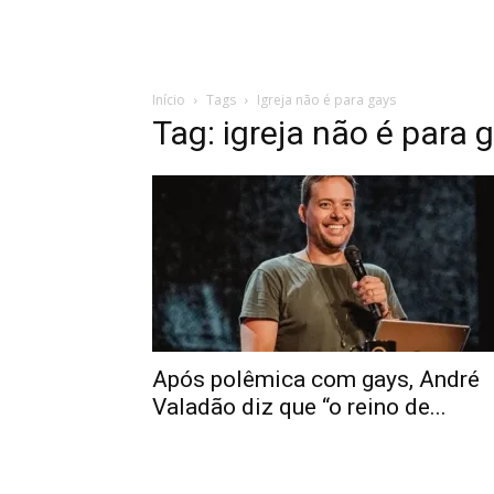
Início
Tags
Igreja não é para gays
Tag: igreja não é para 
Após polêmica com gays, André
Valadão diz que “o reino de...