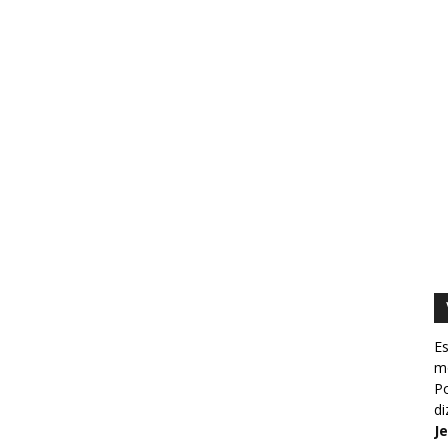
Es
m
Po
d
J