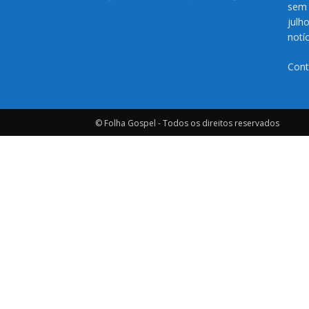
sem 
julh
notí
Cont
© Folha Gospel - Todos os direitos reservados