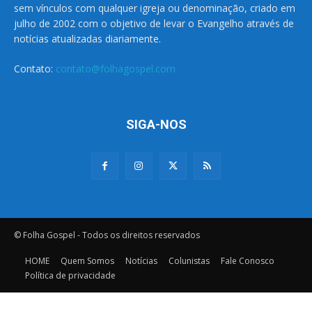
sem vínculos com qualquer igreja ou denominação, criado em
julho de 2002 com o objetivo de levar o Evangelho através de
notícias atualizadas diariamente.
Contato:
contato@folhagospel.com
SIGA-NOS
© Folha Gospel - Todos os direitos reservados
HOME
Quem Somos
Notícias
Colunistas
Fale Conosco
Política de privacidade