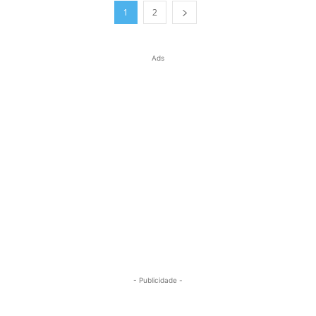
1
2
Ads
- Publicidade -