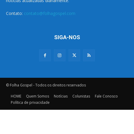
notícias atualizadas diariamente.
Contato:
contato@folhagospel.com
SIGA-NOS
© Folha Gospel - Todos os direitos reservados
HOME
Quem Somos
Notícias
Colunistas
Fale Conosco
Política de privacidade