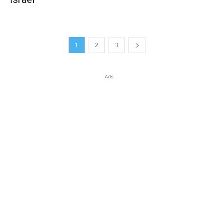
1
2
3
Ads