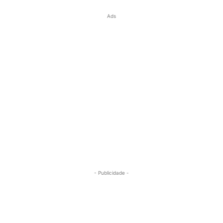
Ads
- Publicidade -