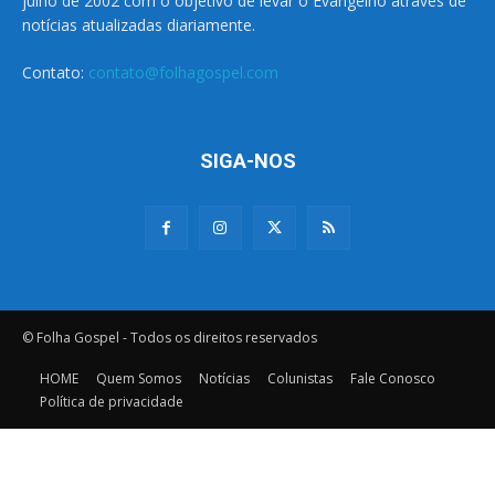
julho de 2002 com o objetivo de levar o Evangelho através de
notícias atualizadas diariamente.
Contato:
contato@folhagospel.com
SIGA-NOS
© Folha Gospel - Todos os direitos reservados
HOME
Quem Somos
Notícias
Colunistas
Fale Conosco
Política de privacidade