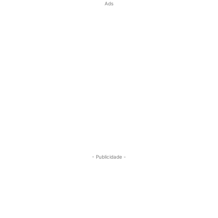
Ads
- Publicidade -