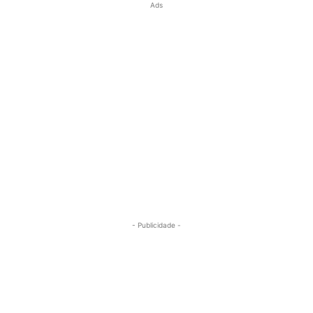
Ads
- Publicidade -