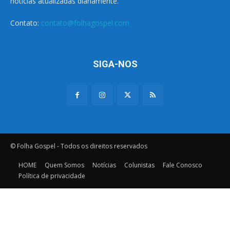
notícias atualizadas diariamente.
Contato:
contato@folhagospel.com
SIGA-NOS
© Folha Gospel - Todos os direitos reservados
HOME
Quem Somos
Notícias
Colunistas
Fale Conosco
Política de privacidade