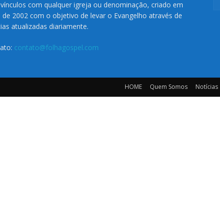
vínculos com qualquer igreja ou denominação, criado em
o de 2002 com o objetivo de levar o Evangelho através de
cias atualizadas diariamente.
ato:
contato@folhagospel.com
HOME
Quem Somos
Notícias