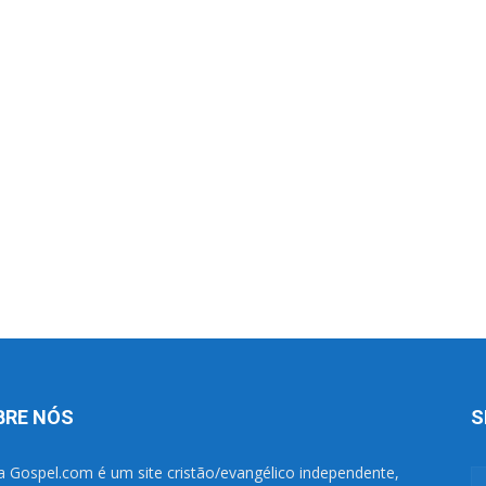
BRE NÓS
S
a Gospel.com é um site cristão/evangélico independente,