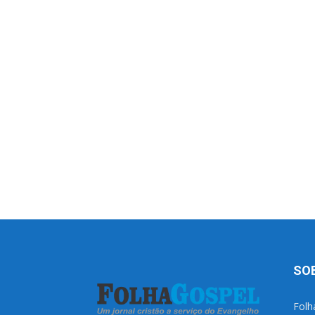
SO
Folh