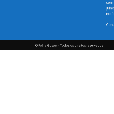
sem 
julh
notí
Cont
© Folha Gospel - Todos os direitos reservados