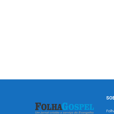
SO
Folh