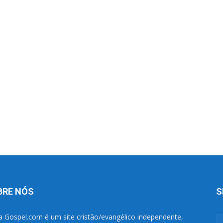
BRE NÓS
S
a Gospel.com é um site cristão/evangélico independente,