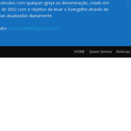
vínculos com qualquer igreja ou denominação, criado em
o de 2002 com o objetivo de levar o Evangelho através de
cias atualizadas diariamente.
ato:
contato@folhagospel.com
HOME
Quem Somos
Notícias