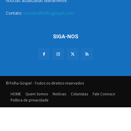
notícias atualizadas diariamente.
Contato:
contato@folhagospel.com
SIGA-NOS
© Folha Gospel - Todos os direitos reservados
HOME
Quem Somos
Notícias
Colunistas
Fale Conosco
Política de privacidade