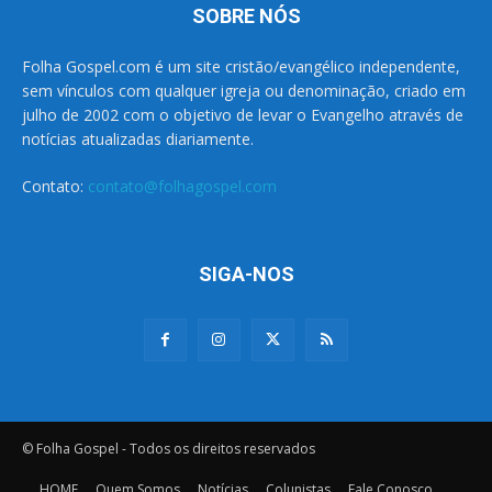
SOBRE NÓS
Folha Gospel.com é um site cristão/evangélico independente,
sem vínculos com qualquer igreja ou denominação, criado em
julho de 2002 com o objetivo de levar o Evangelho através de
notícias atualizadas diariamente.
Contato:
contato@folhagospel.com
SIGA-NOS
© Folha Gospel - Todos os direitos reservados
HOME
Quem Somos
Notícias
Colunistas
Fale Conosco