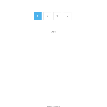
1
2
3
Ads
- Publicidade -