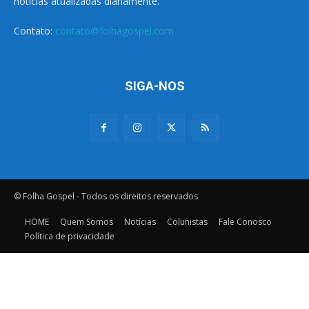
notícias atualizadas diariamente.
Contato:
contato@folhagospel.com
SIGA-NOS
© Folha Gospel - Todos os direitos reservados
HOME
Quem Somos
Notícias
Colunistas
Fale Conosco
Política de privacidade