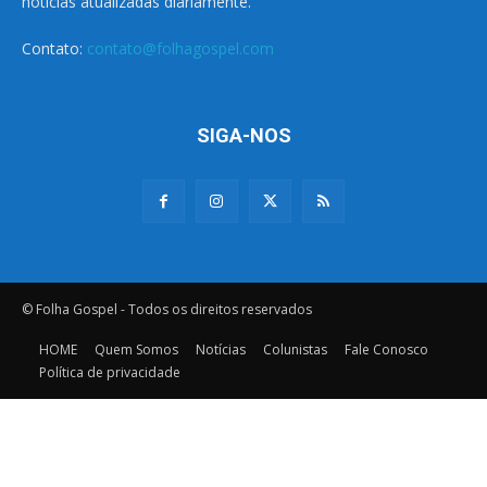
notícias atualizadas diariamente.
Contato:
contato@folhagospel.com
SIGA-NOS
© Folha Gospel - Todos os direitos reservados
HOME
Quem Somos
Notícias
Colunistas
Fale Conosco
Política de privacidade