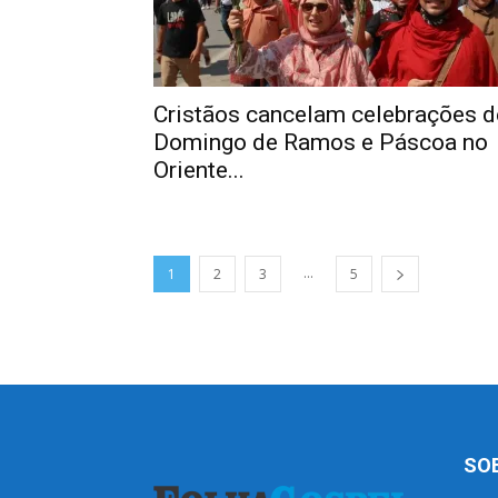
Cristãos cancelam celebrações d
Domingo de Ramos e Páscoa no
Oriente...
...
1
2
3
5
SO