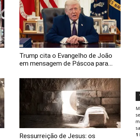
Trump cita o Evangelho de João
em mensagem de Páscoa para...
M
s
ma
sa
1
Ressurreição de Jesus: os