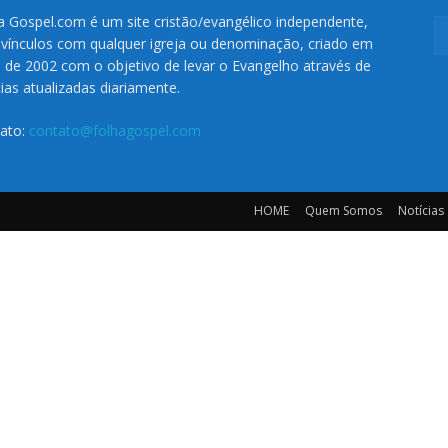
a Gospel.com é um site cristão/evangélico independente,
vínculos com qualquer igreja ou denominação, criado em
o de 2002 com o objetivo de levar o Evangelho através de
cias atualizadas diariamente.
ato:
contato@folhagospel.com
HOME
Quem Somos
Notícias