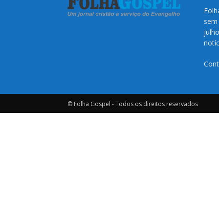
Folh
sem 
julh
notí
Cont
© Folha Gospel - Todos os direitos reservados