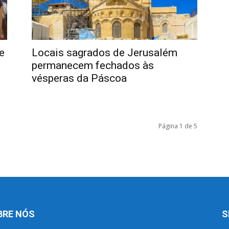
e
Locais sagrados de Jerusalém
permanecem fechados às
vésperas da Páscoa
Página 1 de 5
BRE NÓS
S