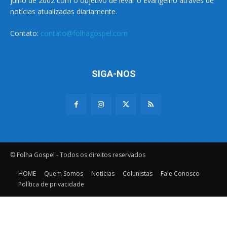
julho de 2002 com o objetivo de levar o Evangelho através de
notícias atualizadas diariamente.
Contato:
contato@folhagospel.com
SIGA-NOS
© Folha Gospel - Todos os direitos reservados
HOME
Quem Somos
Notícias
Colunistas
Fale Conosco
Política de privacidade