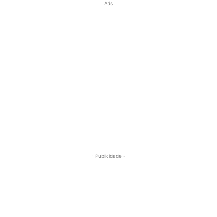
Ads
- Publicidade -