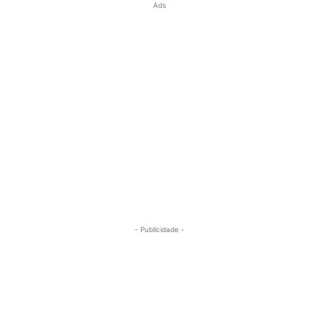
Ads
- Publicidade -