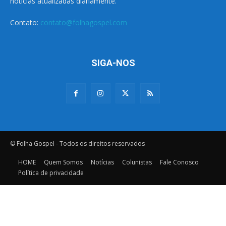
notícias atualizadas diariamente.
Contato:
contato@folhagospel.com
SIGA-NOS
© Folha Gospel - Todos os direitos reservados
HOME
Quem Somos
Notícias
Colunistas
Fale Conosco
Política de privacidade